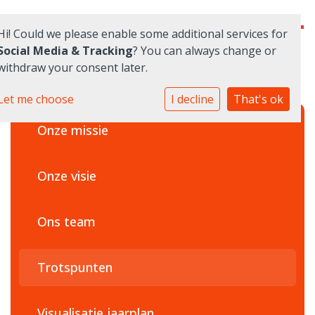
Hi! Could we please enable some additional services for
Social Media & Tracking
? You can always change or
withdraw your consent later.
Home
Let me choose
I decline
That's ok
Onze missie
Onderwijs
Ouders
Onze visie
Aanmelden
Ons team
Contact
Trotspunten
Quadraten
Visualisatie jaarplan